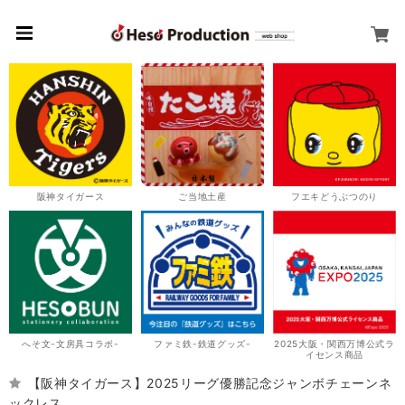
阪神タイガース
ご当地土産
フエキどうぶつのり
へそ文-文房具コラボ-
ファミ鉄-鉄道グッズ-
2025大阪・関西万博公式ラ
イセンス商品
【阪神タイガース】2025リーグ優勝記念ジャンボチェーンネ
ックレス