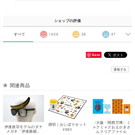
ショップの評価
すべて
1436
38
47
Save
通報する
関連商品
〈大阪・関西万博〉ミ
踏切｜おしぼりセット
伊達政宗モデルのダテ
ャクミャクおえかきさ
¥880
メガネ「伊達眼鏡」
んクリアファイル