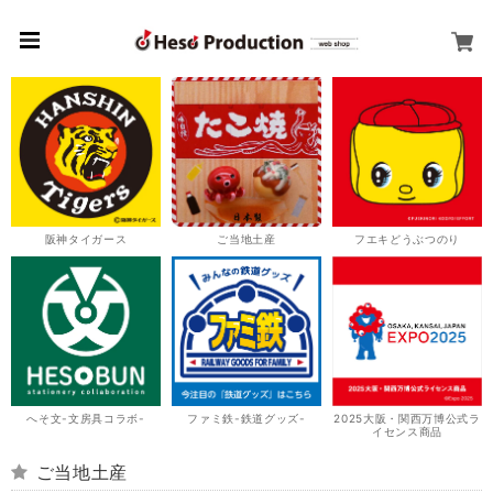
阪神タイガース
ご当地土産
フエキどうぶつのり
へそ文-文房具コラボ-
ファミ鉄-鉄道グッズ-
2025大阪・関西万博公式ラ
イセンス商品
ご当地土産