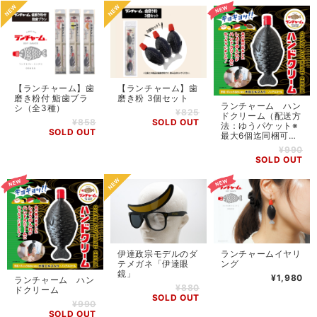
【ランチャーム】歯
【ランチャーム】歯
磨き粉付 鮨歯ブラ
磨き粉 3個セット
ランチャーム ハン
シ（全3種）
¥825
ドクリーム（配送方
¥858
SOLD OUT
法：ゆうパケット※
SOLD OUT
最大6個迄同梱可
能）
¥990
SOLD OUT
伊達政宗モデルのダ
ランチャームイヤリ
テメガネ「伊達眼
ング
鏡」
¥1,980
ランチャーム ハン
¥880
ドクリーム
SOLD OUT
¥990
SOLD OUT