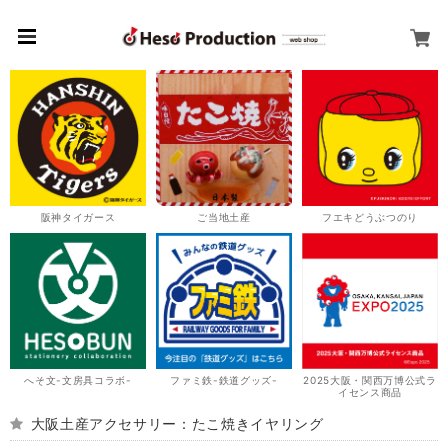
阪神タイガース
ご当地土産
フエキどうぶつのり
へそ文-文房具コラボ-
ファミ鉄-鉄道グッズ-
2025大阪・関西万博公式ラ
イセンス商品
大阪土産アクセサリー：たこ焼きイヤリング