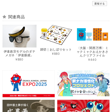
通報する
関連商品
〈大阪・関西万博〉ミ
踏切｜おしぼりセット
伊達政宗モデルのダテ
ャクミャクおえかきさ
¥880
メガネ「伊達眼鏡」
んクリアファイル
¥880
¥440