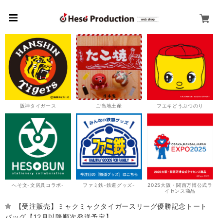
阪神タイガース
ご当地土産
フエキどうぶつのり
へそ文-文房具コラボ-
ファミ鉄-鉄道グッズ-
2025大阪・関西万博公式ラ
イセンス商品
【受注販売】ミャクミャクタイガースリーグ優勝記念トート
バッグ【12月以降順次発送予定】