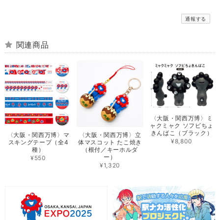
通報する
関連商品
〈大阪・関西万博〉ミ
ャクミャク ソフビちょ
きんばこ（ブラック）
〈大阪・関西万博〉マ
〈大阪・関西万博〉立
¥8,800
スキングテープ（全4
体マスコット たこ焼き
種）
（根付／キーホルダ
ー）
¥550
¥1,320