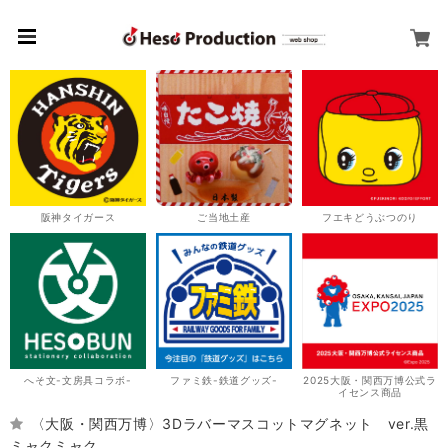
阪神タイガース
ご当地土産
フエキどうぶつのり
へそ文-文房具コラボ-
ファミ鉄-鉄道グッズ-
2025大阪・関西万博公式ラ
イセンス商品
〈大阪・関西万博〉3Dラバーマスコットマグネット ver.黒
ミャクミャク