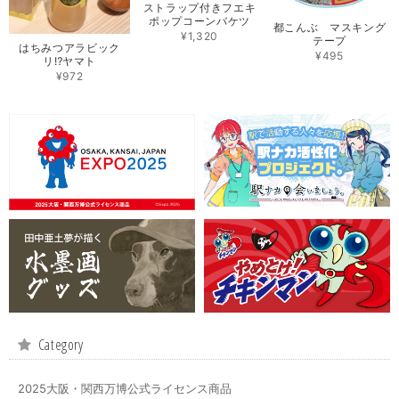
ストラップ付きフエキ
ポップコーンバケツ
都こんぶ マスキング
¥1,320
テープ
はちみつアラビック
¥495
リ⁉ヤマト
¥972
Category
2025大阪・関西万博公式ライセンス商品