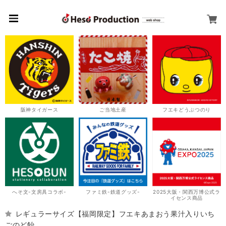
阪神タイガース
ご当地土産
フエキどうぶつのり
へそ文-文房具コラボ-
ファミ鉄-鉄道グッズ-
2025大阪・関西万博公式ラ
イセンス商品
レギュラーサイズ【福岡限定】フエキあまおう果汁入りいち
ごのど飴