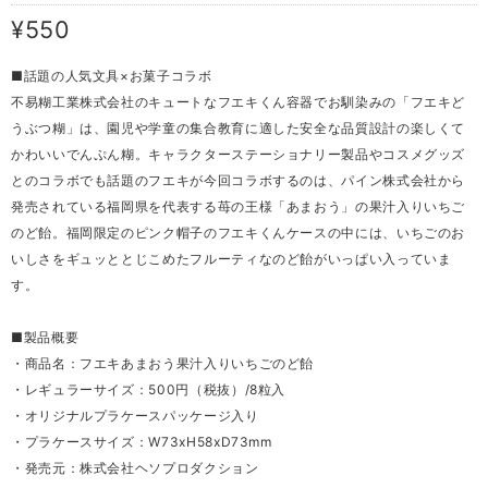
¥550
■話題の人気文具×お菓子コラボ
不易糊工業株式会社のキュートなフエキくん容器でお馴染みの「フエキど
うぶつ糊」は、園児や学童の集合教育に適した安全な品質設計の楽しくて
かわいいでんぷん糊。キャラクターステーショナリー製品やコスメグッズ
とのコラボでも話題のフエキが今回コラボするのは、パイン株式会社から
発売されている福岡県を代表する苺の王様「あまおう」の果汁入りいちご
のど飴。福岡限定のピンク帽子のフエキくんケースの中には、いちごのお
いしさをギュッととじこめたフルーティなのど飴がいっぱい入っていま
す。
■製品概要
・商品名：フエキあまおう果汁入りいちごのど飴
・レギュラーサイズ：500円（税抜）/8粒入
・オリジナルプラケースパッケージ入り
・プラケースサイズ：W73xH58xD73mm
・発売元：株式会社ヘソプロダクション