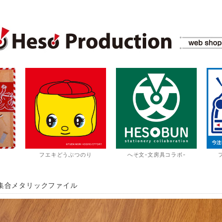
フエキどうぶつのり
へそ文-文房具コラボ-
集合メタリックファイル