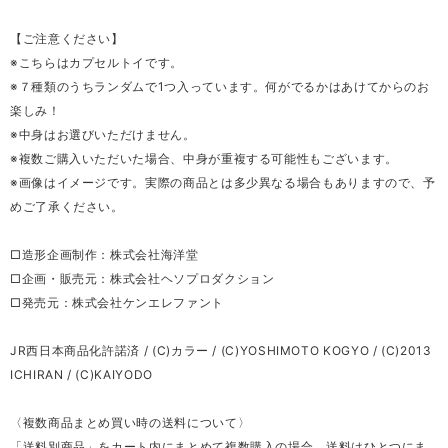
【ご注意ください】
※こちらはカプセルトイです。
※７種類のうちランダムで1つ入っています。何がでるかはあけてからのお
楽しみ！
※中身はお選びいただけません。
※複数ご購入いただいた場合、中身が重複する可能性もございます。
※画像はイメージです。実際の商品とは多少異なる場合もありますので、予
めご了承ください。
□造形企画制作：株式会社海洋堂
□企画・販売元：株式会社ヘソプロダクション
□発売元：株式会社ケンエレファント
JR西日本商品化許諾済 / (C)カラー / (C)YOSHIMOTO KOGYO / (C)2013
ICHIRAN / (C)KAIYODO
〈複数商品まとめ買い時の送料について〉
「送料別商品」をカート内にまとめて複数購入の場合、送料はひとつにま