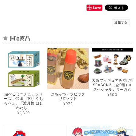
Save
通報する
関連商品
大阪フィギュアみやげ®️
SEASON3（全9種）※
スペシャルカラー含む
遊べるミニチュアシリ
はちみつアラビック
¥500
ーズ「保津川下り やじ
リ⁉ヤマト
ろべえ」「渡月橋 はし
¥972
わたし」
¥1,320