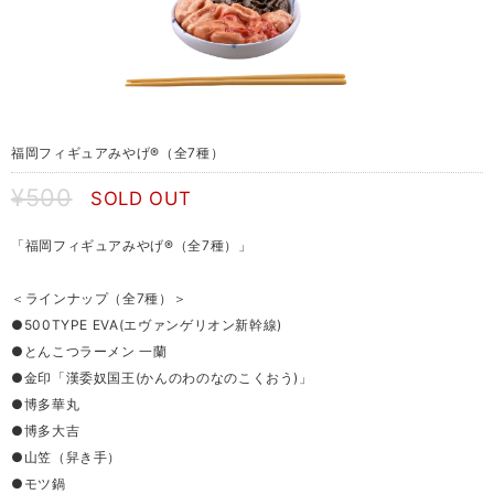
福岡フィギュアみやげ®️（全7種）
¥500
SOLD OUT
「福岡フィギュアみやげ®️（全7種）」
＜ラインナップ（全7種）＞
●500TYPE EVA(エヴァンゲリオン新幹線)
●とんこつラーメン 一蘭
●金印「漢委奴国王(かんのわのなのこくおう)」
●博多華丸
●博多大吉
●山笠（舁き手）
●モツ鍋