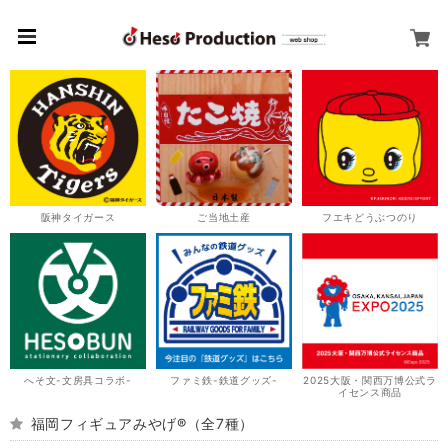
阪神タイガース
ご当地土産
フエキどうぶつのり
へそ文-文房具コラボ-
ファミ鉄-鉄道グッズ-
2025大阪・関西万博公式ラ
イセンス商品
福岡フィギュアみやげ®️（全7種）