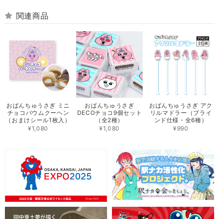
関連商品
おぱんちゅうさぎ ミニ
おぱんちゅうさぎ
おぱんちゅうさぎ アク
チョコバウムクーヘン
DECOチョコ9個セット
リルマドラー（ブライ
（おまけシール1枚入）
（全2種）
ンド仕様・全6種）
¥1,080
¥1,080
¥990