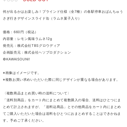
何が出るかはお楽しみ！ブラインド仕様（全7種）の各駅停車おぱんちゅう
さぎ行きデザインスライド缶（ラムネ菓子入り）
価格：660円（税込）
内容量：レモン風味ラムネ12g
発売元：株式会社TBSグロウディア
企画販売元：株式会社ヘソプロダクション
©KAWAISOUNI!
※画像はイメージです。
※複数お買い求めいただいた際に同じデザインが重なる場合があります。
〈複数商品まとめ買い時の送料について〉
「送料別商品」をカート内にまとめて複数購入の場合、送料はひとつにま
とめて計上されますが、「送料込商品」とその他商品をカート内にまとめ
てご購入いただいた場合は送料をひとつにおまとめすることはできかねま
す。予めご了承ください。