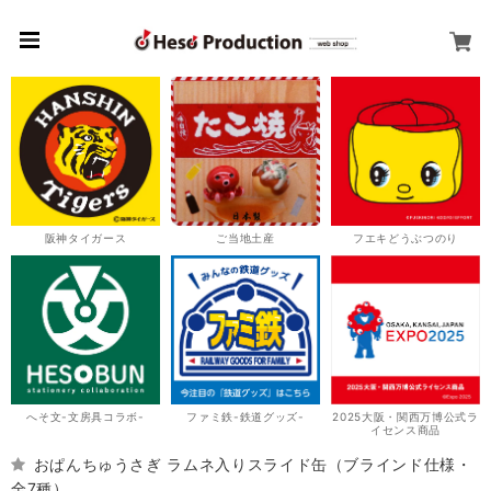
阪神タイガース
ご当地土産
フエキどうぶつのり
へそ文-文房具コラボ-
ファミ鉄-鉄道グッズ-
2025大阪・関西万博公式ラ
イセンス商品
おぱんちゅうさぎ ラムネ入りスライド缶（ブラインド仕様・
全7種）