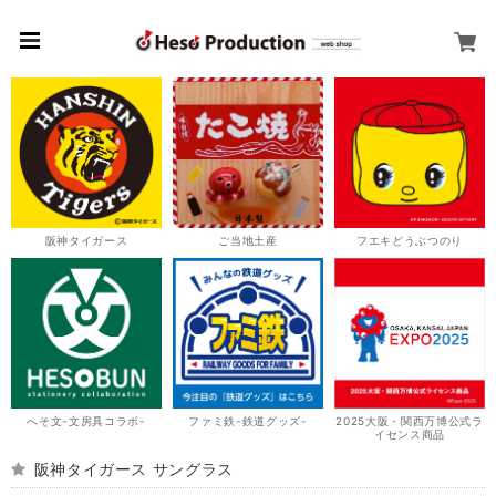
阪神タイガース
ご当地土産
フエキどうぶつのり
へそ文-文房具コラボ-
ファミ鉄-鉄道グッズ-
2025大阪・関西万博公式ラ
イセンス商品
阪神タイガース サングラス