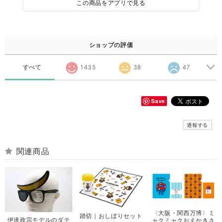
この商品をアプリで見る
ショップの評価
すべて
1435
38
47
Save
通報する
関連商品
〈大阪・関西万博〉ミ
踏切｜おしぼりセット
伊達政宗モデルのダテ
ャクミャクおえかきさ