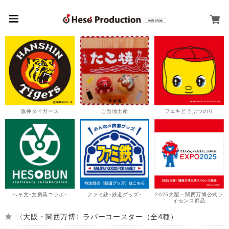
阪神タイガース
ご当地土産
フエキどうぶつのり
へそ文-文房具コラボ-
ファミ鉄-鉄道グッズ-
2025大阪・関西万博公式ラ
イセンス商品
〈大阪・関西万博〉ラバーコースター（全4種）