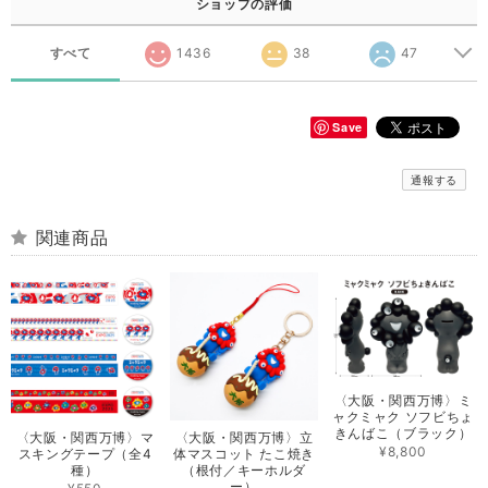
ショップの評価
すべて
1436
38
47
Save
通報する
関連商品
〈大阪・関西万博〉ミ
ャクミャク ソフビちょ
きんばこ（ブラック）
〈大阪・関西万博〉マ
〈大阪・関西万博〉立
¥8,800
スキングテープ（全4
体マスコット たこ焼き
種）
（根付／キーホルダ
ー）