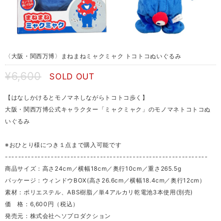
〈大阪・関西万博〉まねまねミャクミャク トコトコぬいぐるみ
¥6,600
SOLD OUT
【はなしかけるとモノマネしながらトコトコ歩く】
大阪・関西万博公式キャラクター「ミャクミャク」のモノマネトコトコぬ
いぐるみ
※おひとり様につき１点まで購入可能です
--------------------------------------------------------------
商品サイズ：高さ24cm／横幅18cm／奥行10cm／重さ265.5g
パッケージ：ウィンドウBOX(高さ26.6cm／横幅18.4cm／奥行12cm）
素材：ポリエステル、ABS樹脂／単4アルカリ乾電池3本使用(別売)
価 格：6,600円（税込）
発売元：株式会社ヘソプロダクション