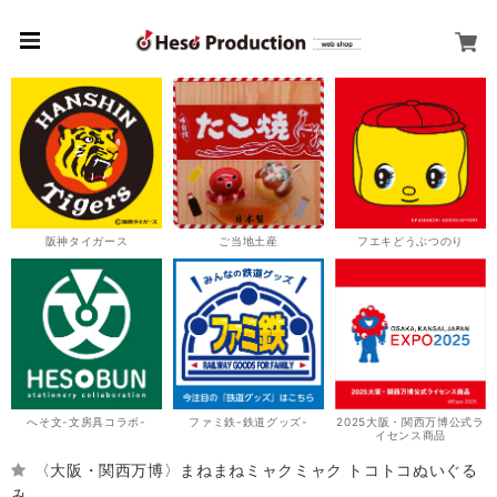
阪神タイガース
ご当地土産
フエキどうぶつのり
へそ文-文房具コラボ-
ファミ鉄-鉄道グッズ-
2025大阪・関西万博公式ラ
イセンス商品
〈大阪・関西万博〉まねまねミャクミャク トコトコぬいぐる
み