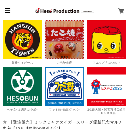
阪神タイガース
ご当地土産
フエキどうぶつのり
へそ文-文房具コラボ-
ファミ鉄-鉄道グッズ-
2025大阪・関西万博公式ラ
イセンス商品
【受注販売】ミャクミャクタイガースリーグ優勝記念マルチ
巾着【12月以降順次発送予定】